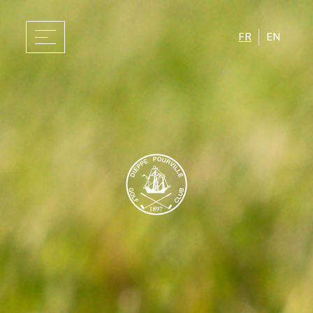
FR
EN