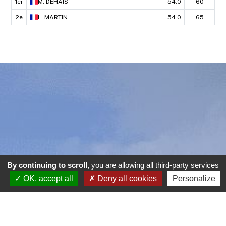
1er
M.
DEHAIS
54.0
60
2e
L.
MARTIN
54.0
65
By continuing to scroll,
you are allowing all third-party services
OK, accept all
Deny all cookies
Personalize