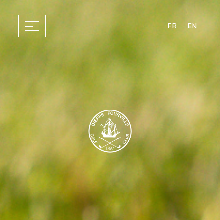
FR
EN