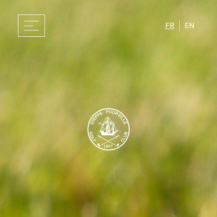
FR
EN