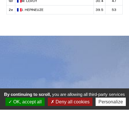
1er
M.
LEROY
30.4
47
2e
J.
HEPINEUZE
39.5
53
By continuing to scroll,
you are allowing all third-party services
OK, accept all
Deny all cookies
Personalize