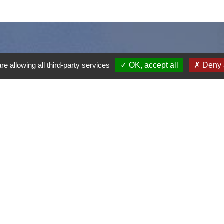
re allowing all third-party services
OK, accept all
Deny a