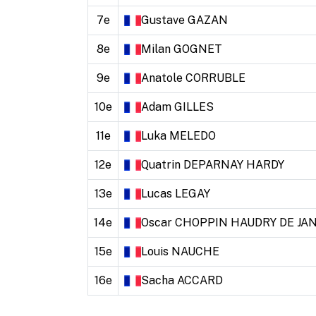
7e
Gustave
GAZAN
8e
Milan
GOGNET
9e
Anatole
CORRUBLE
10e
Adam
GILLES
11e
Luka
MELEDO
12e
Quatrin
DEPARNAY HARDY
13e
Lucas
LEGAY
14e
Oscar
CHOPPIN HAUDRY DE JA
15e
Louis
NAUCHE
16e
Sacha
ACCARD