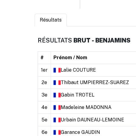
Résultats
RÉSULTATS
BRUT - BENJAMINS
#
Prénom / Nom
1er
Lalie
COUTURE
2e
Thibaut
UMPIERREZ-SUAREZ
3e
Gabin
TROTEL
4e
Madeleine
MADONNA
5e
Urbain
DAUNEAU-LEMOINE
6e
Garance
GAUDIN