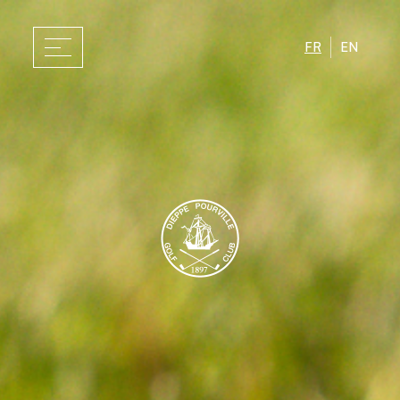
FR
EN